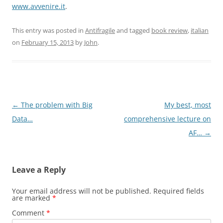
www.avvenire.it
.
This entry was posted in
Antifragile
and tagged
book review
,
italian
on
February 15, 2013
by
John
.
Post
←
The problem with Big
My best, most
navigation
Data…
comprehensive lecture on
AF…
→
Leave a Reply
Your email address will not be published.
Required fields
are marked
*
Comment
*