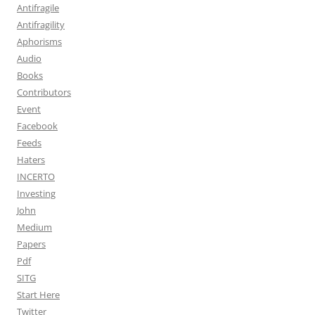
Antifragile
Antifragility
Aphorisms
Audio
Books
Contributors
Event
Facebook
Feeds
Haters
INCERTO
Investing
John
Medium
Papers
Pdf
SITG
Start Here
Twitter